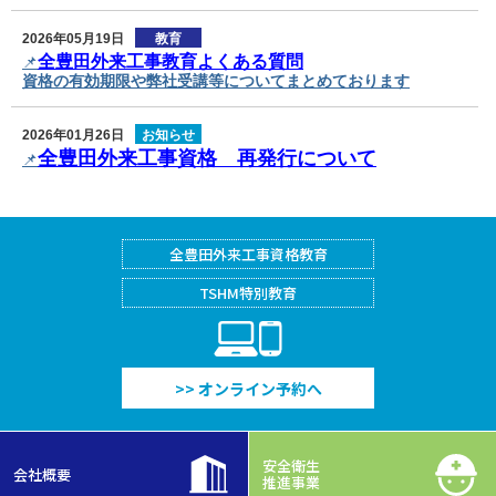
2026年05月19日
教育
全豊田外来工事教育よくある質問
📌
資格の有効期限や弊社受講等についてまとめております
2026年01月26日
お知らせ
全豊田外来工事資格 再発行について
📌
2026年01月14日
お知らせ
📌
豊田安全衛生マネジメント㈱ 2026年度営業カレンダー
全豊田外来工事
資格教育
TSHM特別教育
2026年07月01日
お知らせ
【最新】🍉TSHM夏号を発刊しました！
PC/Smartphone
2026年01月14日
お知らせ
>> オンライン予約へ
2026年度全豊田外来工事資格教育日程のご案内
2026年01月14日
お知らせ
安全衛生
2026年度安全衛生研修日程(全豊田外来工事以外)のご案内
会社概要
推進事業