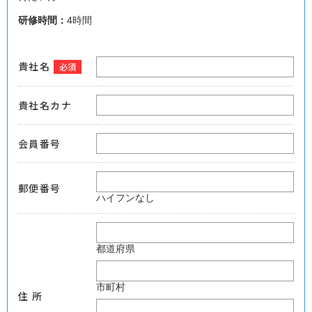
研修時間：
4時間
貴社名
必須
貴社名カナ
会員番号
郵便番号
ハイフンなし
都道府県
市町村
住 所