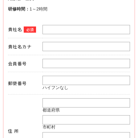
研修時間：
1～2時間
貴社名
必須
貴社名カナ
会員番号
郵便番号
ハイフンなし
都道府県
市町村
住 所