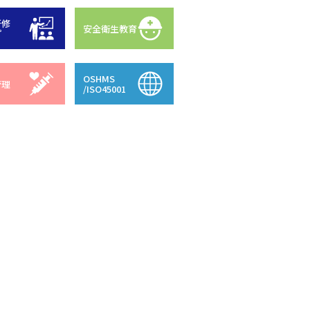
研修
安全衛生教育
プ
OSHMS
管理
/ISO45001