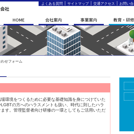
よくある質問
サイトマップ
交通アクセス
お問い合
HOME
会社案内
事業案内
教育・研
い合わせフォーム
ム
職場環境をつくるために必要な基礎知識を身につけていた
LGBTの方へのハラスメントも扱い、時代に則したハラ
けます。管理監督者向け研修の一環としてもご活用いただ