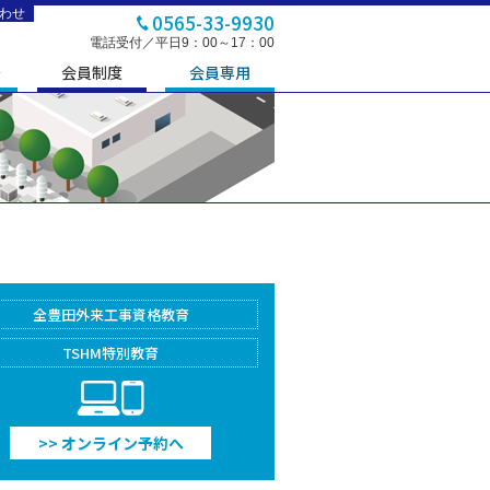
わせ
0565-33-9930
電話受付／平日9：00～17：00
修
会員制度
会員専用
全豊田外来工事
資格教育
TSHM特別教育
PC/Smartphone
>> オンライン予約へ