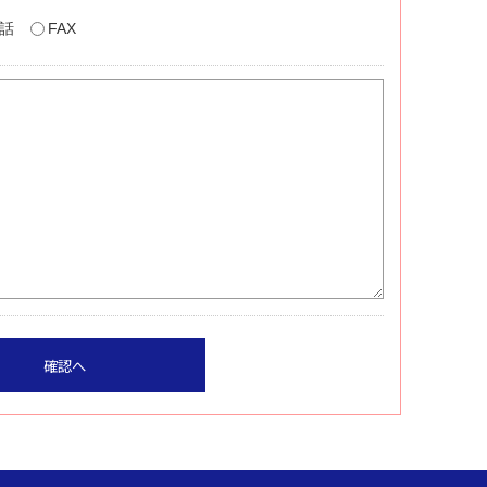
話
FAX
確認へ