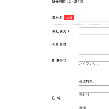
研修時間：
1～2時間
貴社名
必須
貴社名カナ
会員番号
郵便番号
ハイフンなし
都道府県
市町村
住 所
番地