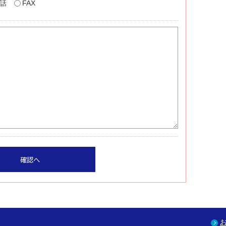
話
FAX
確認へ