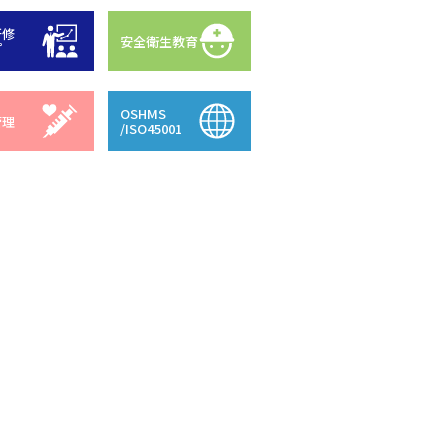
研修
安全衛生教育
プ
OSHMS
管理
/ISO45001